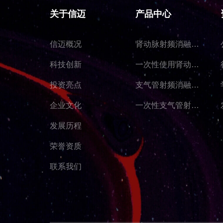
关于信迈
产品中心
信迈概况
肾动脉射频消融仪
SYMPIONEER
S1®
科技创新
一次性使用肾动脉
射频消融导管
投资亮点
SyMapCath I®
支气管射频消融仪
Elation®
企业文化
一次性支气管射频
消融导管Elation®
发展历程
荣誉资质
联系我们